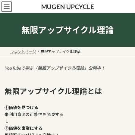
コ
ナ
MUGEN UPCYCLE
ン
ビ
テ
ゲ
ン
ー
ツ
シ
無限アップサイクル理論
へ
ョ
ス
ン
キ
に
ッ
移
フロントページ
無限アップサイクル理論
プ
動
YouTubeで学ぶ「無限アップサイクル理論」公開中！
無限アップサイクル理論とは
①価値を見つける
未利用資源の可能性を発見する
↓
②価値を事業にする