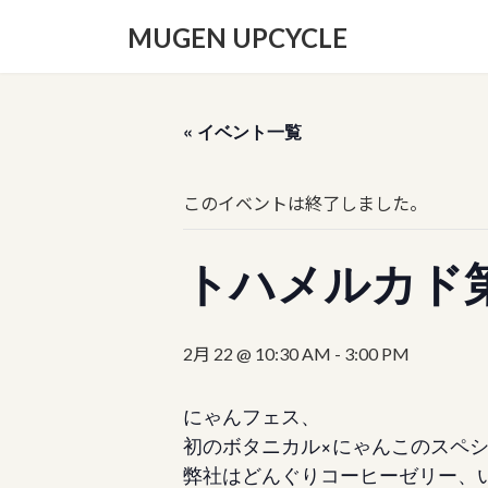
コ
ナ
MUGEN UPCYCLE
ン
ビ
テ
ゲ
ン
ー
ツ
シ
« イベント一覧
へ
ョ
ス
ン
キ
に
このイベントは終了しました。
ッ
移
プ
動
トハメルカド
2月 22 @ 10:30 AM
-
3:00 PM
にゃんフェス、
初のボタニカル×にゃんこのスペ
弊社はどんぐりコーヒーゼリー、